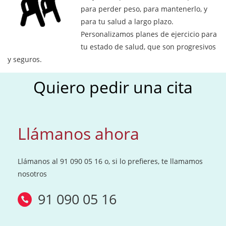
n
n
n
n
n
para perder peso, para mantenerlo, y
t
t
t
t
t
a
a
a
a
a
para tu salud a largo plazo.
n
n
n
n
n
a
a
a
a
a
Personalizamos planes de ejercicio para
n
n
n
n
n
tu estado de salud, que son progresivos
u
u
u
u
u
e
e
e
e
e
y seguros.
v
v
v
v
v
a
a
a
a
a
Quiero pedir una cita
.
.
.
.
.
Llámanos ahora
Llámanos al 91 090 05 16 o, si lo prefieres, te llamamos
nosotros
91 090 05 16