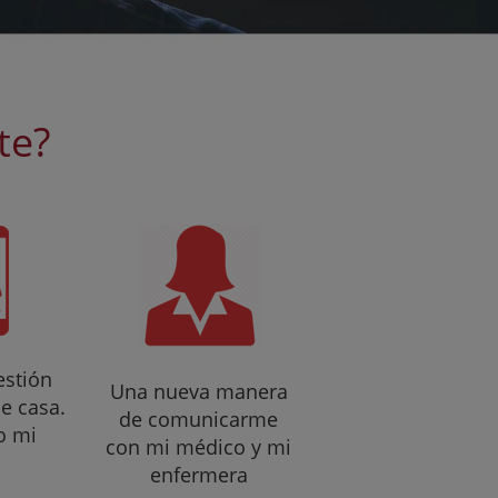
te?
estión
Una nueva manera
de casa.
de comunicarme
o mi
con mi médico y mi
enfermera