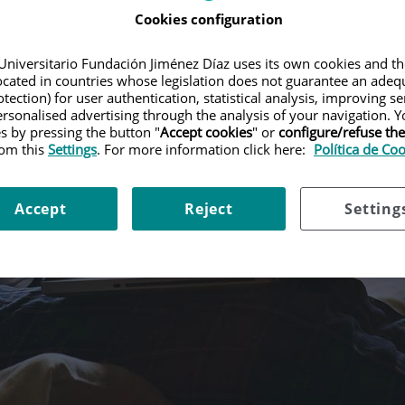
Cookies configuration
r su información, queremos invitarle a registrarse en el "portal del 
 citas futuras, podrá consultar su historia clínica, sus analíticas o 
Universitario Fundación Jiménez Díaz uses its own cookies and th
adicional.
located in countries whose legislation does not guarantee an adequ
tection) for user authentication, statistical analysis, improving s
portal de paciente. De esta manera podrá tener información sobre r
rsonalised advertising through the analysis of your navigation. Y
es by pressing the button "
Accept cookies
" or
configure/refuse th
ación, revisiones con pediatría o por ejemplo calendario de vacun
rom this
Settings
. For more information click here:
Política de Co
Hospital Universitario Fundación Jiménez Díaz
Accept
Reject
Setting