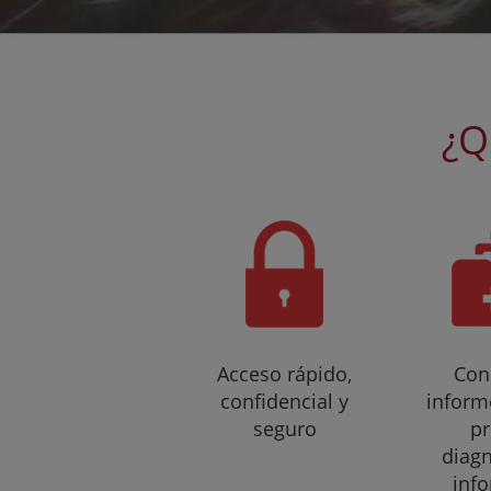
¿Q
Acceso rápido,
Con
confidencial y
informe
seguro
p
diagn
inf