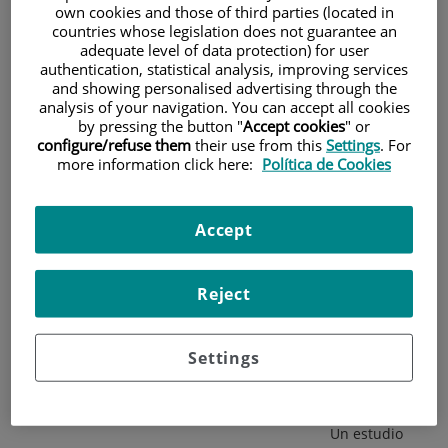
n
n
n
n
n
una dieta
own cookies and those of third parties (located in
t
t
t
t
t
countries whose legislation does not guarantee an
a
a
a
a
a
adequate level of data protection) for user
n
n
n
n
n
flexible permite
a
a
a
a
a
authentication, statistical analysis, improving services
n
n
n
n
n
and showing personalised advertising through the
u
u
u
u
u
analysis of your navigation. You can accept all cookies
perder peso
e
e
e
e
e
by pressing the button "
Accept cookies
" or
v
v
v
v
v
configure/refuse them
their use from this
Settings
. For
a
a
a
a
a
incluso en
.
.
.
.
.
more information click here:
Política de Cookies
vacaciones
Accept
El método por intercambios consigue que los pacientes
Reject
adelgacen más de 4 kg de media incluso en épocas de
excesos.
Settings
Los expertos recomiendan seguir una dieta mediterránea que
incluya todos los grupos de alimentos y sin pasar hambre.
Un estudio