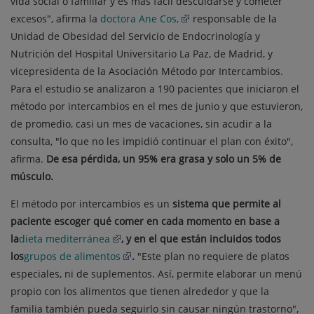
vida social o familiar y es más fácil descuidarse y cometer
excesos", afirma la
doctora Ane Cos,
responsable de la
Unidad de Obesidad del Servicio de Endocrinología y
Nutrición del Hospital Universitario La Paz, de Madrid, y
vicepresidenta de la Asociación Método por Intercambios.
Para el estudio se analizaron a 190 pacientes que iniciaron el
método por intercambios en el mes de junio y que estuvieron,
de promedio, casi un mes de vacaciones, sin acudir a la
consulta, "lo que no les impidió continuar el plan con éxito",
afirma.
De esa pérdida, un 95% era grasa y solo un 5% de
músculo.
El método por intercambios es un
sistema que permite al
paciente escoger qué comer en cada momento en base a
la
dieta mediterránea
, y en el que están incluidos todos
los
grupos de alimentos
.
"Este plan no requiere de platos
especiales, ni de suplementos. Así, permite elaborar un menú
propio con los alimentos que tienen alrededor y que la
familia también pueda seguirlo sin causar ningún trastorno",