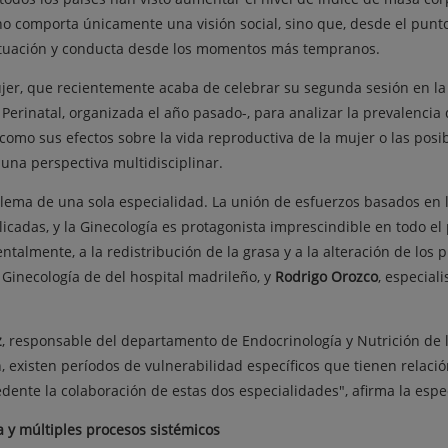
no comporta únicamente una visión social, sino que, desde el punto
actuación y conducta desde los momentos más tempranos.
ujer, que recientemente acaba de celebrar su segunda sesión en la
 Perinatal, organizada el año pasado-, para analizar la prevalencia
sí como sus efectos sobre la vida reproductiva de la mujer o las po
 una perspectiva multidisciplinar.
ma de una sola especialidad. La unión de esfuerzos basados en l
licadas, y la Ginecología es protagonista imprescindible en todo el
almente, a la redistribución de la grasa y a la alteración de los p
 Ginecología de del hospital madrileño, y
Rodrigo Orozco
, especial
z
, responsable del departamento de Endocrinología y Nutrición de l
 existen períodos de vulnerabilidad específicos que tienen relaci
ente la colaboración de estas dos especialidades", afirma la espec
 y múltiples procesos sistémicos