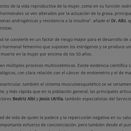
ectos de la vida reproductiva de la mujer, como en su función ová
 hormonales se ven alterados por la actuación de la grasa, princi
monas androgénicas y resistencia a la insulina", añade el
Dr. Albi
, 
nistas.
ad se convierte en un factor de riesgo mayor para el desarrollo de
o hormonal femenino que suponen los estrógenos y se produce un 
e muerte en la mujer por encima de los 50 años.
en múltiples procesos multisistémicos. Existe evidencia científica 
lógicos, con clara relación con el cáncer de endometrio y el de ma
osteoarticular, también el sistema musculoesquelético se ve seriame
e, y más rápida que en la población general, las principales arti
octores
Beatriz Albi
y
Jesús Utrilla
, también especialistas del Servici
idad de vida de quien la padece y la repercusión negativa en su sal
n importante esfuerzo de concienciación, pero también desde el pun