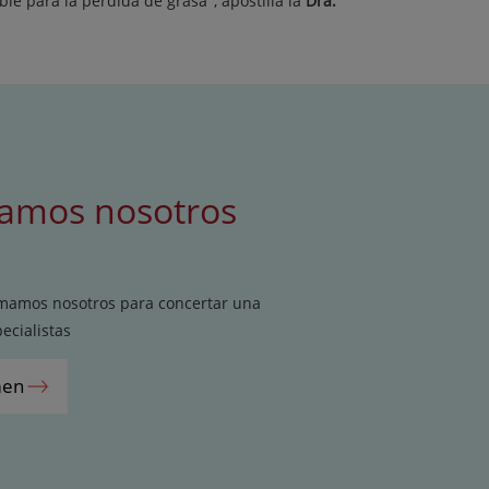
le para la pérdida de grasa", apostilla la
Dra.
mamos nosotros
lamamos nosotros para concertar una
ecialistas
men