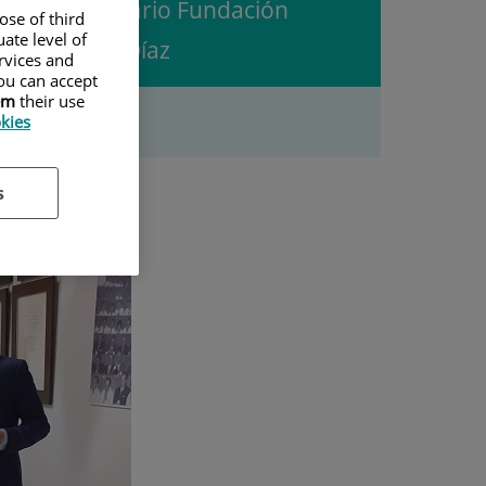
Universitario Fundación
ose of third
ate level of
Jiménez Díaz
ervices and
ou can accept
em
their use
okies
s