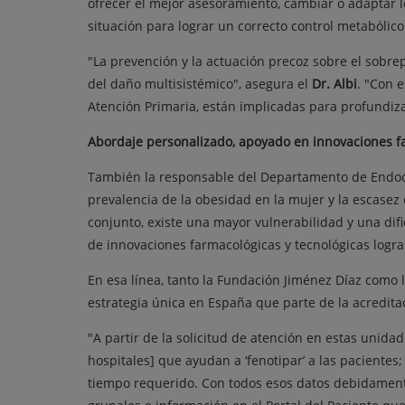
ofrecer el mejor asesoramiento, cambiar o adaptar l
situación para lograr un correcto control metabólic
"La prevención y la actuación precoz sobre el sobre
del daño multisistémico", asegura el
Dr. Albi
. "Con 
Atención Primaria, están implicadas para profundiz
Abordaje personalizado, apoyado en innovaciones fa
También la responsable del Departamento de Endocrin
prevalencia de la obesidad en la mujer y la escasez
conjunto, existe una mayor vulnerabilidad y una di
de innovaciones farmacológicas y tecnológicas lograr
En esa línea, tanto la Fundación Jiménez Díaz como l
estrategia única en España que parte de la acredit
"A partir de la solicitud de atención en estas unida
hospitales] que ayudan a ‘fenotipar’ a las pacientes
tiempo requerido. Con todos esos datos debidamente