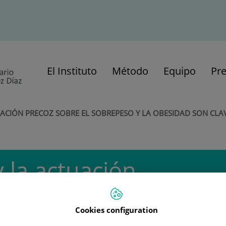
El Instituto
Método
Equipo
Pr
UACIÓN PRECOZ SOBRE EL SOBREPESO Y LA OBESIDAD SON CLAV
 la actuación
 sobrepeso y la
Cookies configuration
aves para evitar la