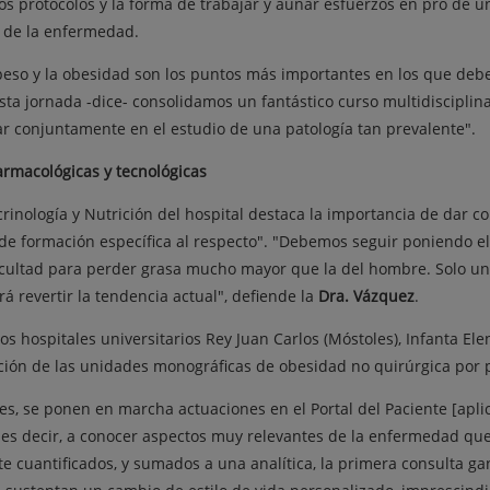
os protocolos y la forma de trabajar y aunar esfuerzos en pro de un
o de la enfermedad.
peso y la obesidad son los puntos más importantes en los que debe
esta jornada -dice- consolidamos un fantástico curso multidisciplin
ar conjuntamente en el estudio de una patología tan prevalente".
rmacológicas y tecnológicas
ología y Nutrición del hospital destaca la importancia de dar con
 de formación específica al respecto". "Debemos seguir poniendo el
ficultad para perder grasa mucho mayor que la del hombre. Solo un
á revertir la tendencia actual", defiende la
Dra. Vázquez
.
os hospitales universitarios Rey Juan Carlos (Móstoles), Infanta El
ación de las unidades monográficas de obesidad no quirúrgica por p
des, se ponen en marcha actuaciones en el Portal del Paciente [apli
; es decir, a conocer aspectos muy relevantes de la enfermedad que
 cuantificados, y sumados a una analítica, la primera consulta ga