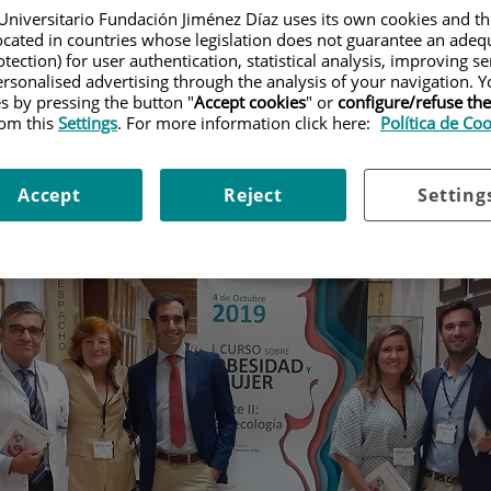
Universitario Fundación Jiménez Díaz uses its own cookies and th
año multisistémico
located in countries whose legislation does not guarantee an adequ
tection) for user authentication, statistical analysis, improving s
rsonalised advertising through the analysis of your navigation. Y
es by pressing the button "
Accept cookies
" or
configure/refuse th
rom this
Settings
. For more information click here:
Política de Co
Accept
Reject
Setting