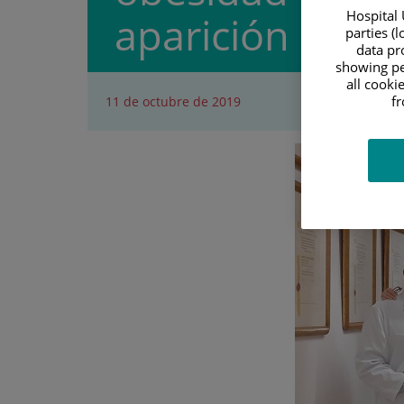
Hospital 
aparición del d
parties (
data pro
showing pe
all cooki
f
11 de octubre de 2019